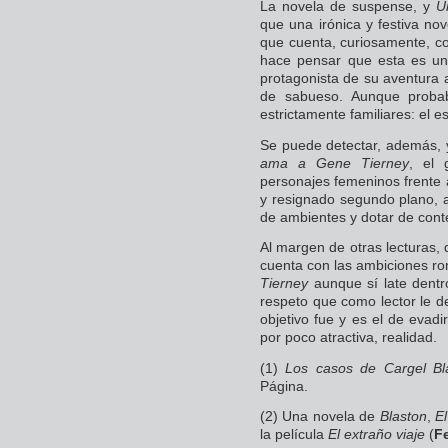
La novela de suspense, y
U
que una irónica y festiva nove
que cuenta, curiosamente, co
hace pensar que esta es u
protagonista de su aventura a
de sabueso. Aunque proba
estrictamente familiares: el e
Se puede detectar, además,
ama a Gene Tierney
, el 
personajes femeninos frente
y resignado segundo plano, a
de ambientes y dotar de conte
Al margen de otras lecturas, 
cuenta con las ambiciones 
Tierney
aunque sí late dentr
respeto que como lector le de
objetivo fue y es el de evadi
por poco atractiva, realidad.
(1)
Los casos de Cargel Bl
Página.
(2) Una novela de
Blaston
,
E
la película
El extraño viaje
(
F