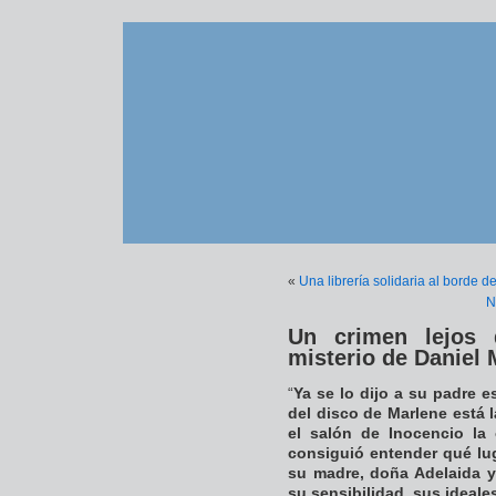
«
Una librería solidaria al borde d
N
Un crimen lejos 
misterio de Daniel 
“
Ya se lo dijo a su padre 
del disco de Marlene está l
el salón de Inocencio la
consiguió entender qué lu
su madre, doña Adelaida y
su sensibilidad, sus ideal