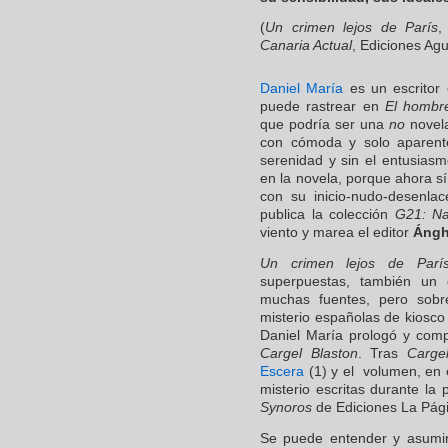
(
Un crimen lejos de París
,
Canaria Actual
, Ediciones Ag
Daniel María
es un escritor
puede rastrear en
El hombr
que podría ser una
no
novel
con cómoda y solo aparente 
serenidad y sin el entusia
en la novela, porque ahora s
con su inicio-nudo-desenla
publica la colección
G21: Na
viento y marea el editor
Ángh
Un crimen lejos de Parí
superpuestas, también un 
muchas fuentes, pero sobr
misterio españolas de kiosco
Daniel María prologó y comp
Cargel Blaston
. Tras
Carge
Escera
(1) y el volumen, en e
misterio escritas durante la 
Synoros
de Ediciones La Pág
Se puede entender y asumi