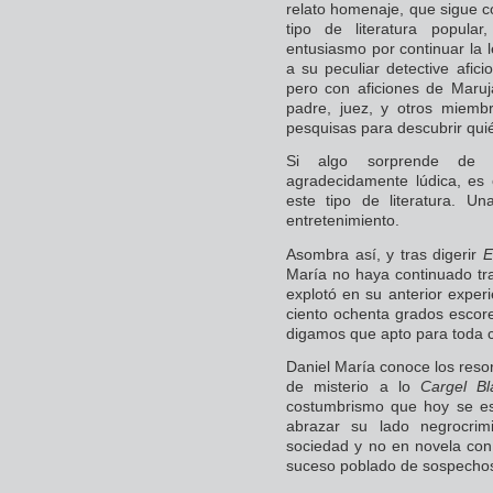
relato homenaje, que sigue co
tipo de literatura popula
entusiasmo por continuar la 
a su peculiar detective afic
pero con aficiones de Maruj
padre, juez, y otros miemb
pesquisas para descubrir qui
Si algo sorprende de e
agradecidamente lúdica, es 
este tipo de literatura. Un
entretenimiento.
Asombra así, y tras digerir
E
María no haya continuado tr
explotó en su anterior experi
ciento ochenta grados esco
digamos que apto para toda c
Daniel María conoce los resor
de misterio a lo
Cargel Bl
costumbrismo que hoy se e
abrazar su lado negrocrimi
sociedad y no en novela con
suceso poblado de sospechoso