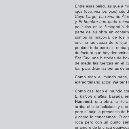
Entre esas películas que a m
ojos (otra vez los ojos) cit
Cayo Largo, La reina de Áfr
y
El hombre que pudo reinar
películas en la filmografía 
parte de su obra en contarn
somos la mayoría de los m
encima fue capaz de reflejar
perdido todo pero sin embar
de factura que hoy denomina
Fat City
, una historias de b
de medir las fuerzas en el c
bar para diluir las penas de 
Como todo el mundo sabe, 
extraordinario actor,
Walter 
Como casi todo el mundo cono
El halcón maltés
, basada en
Hammett
, una obra, la liter
arriba el cine policíaco y qu
pero sí bajo la presencia de
H
y como lo conocemos. O con
roca pero con un punto sen
enamore de la chica equivoc