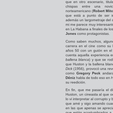
que en otro escenario, titu
chispas entre una novic
norteamericano (
Robert Mit
que está a punto de ser inv
además un largometraje del 
mi me parece muy interesan
en La Habana a finales de lo
Jones
como protagonistas.
Como saben muchos, algunos
carrera en el cine como su 
años 50 con un guión en el
cuenta aquella experiencia e
ballena blanca
) y que se ro
que Huston y la ballena bla
Dick
(1956), provocó una revol
como
Gregory Peck
andara
Déniz
habla de todo eso en
H
su reedición.
En fin, que me pasaría el d
Huston, un cineasta al que 
lo vi interpretar al corrupto y
que amé y sigo amando cuand
en las que apenas se apreci
que están acostumbrados a 