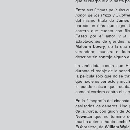
que el cuerpo le dijo basta po
Entre sus últimas películas 
honor de los Prizzi
y
Dublin
del mismo título de
James
parece un más que digno t
carrera que cuenta con fi
Paseo por el amor y la 
adaptaciones de grandes n
Malcom Lowry
, de la que
verdadera, muestra el la
describe sin sonrojo alguno 
La anécdota cuenta que Hu
durante el rodaje de la pesadi
la película solo que no se tra
que nadie es perfecto y much
le puede criticar que rodab
como si corriera contra el tie
En la filmografía del cineast
casi todos los géneros. Uno
de la horca
, con guión de
Jo
Newman
que no termino d
mucho antes lo había hecho
El forastero
, de
William Wyle