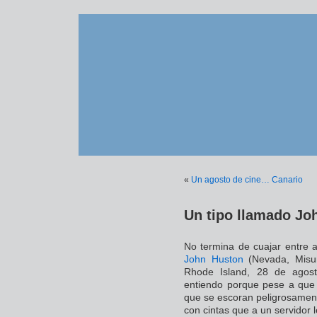
«
Un agosto de cine… Canario
Un tipo llamado Jo
No termina de cuajar entre al
John Huston
(Nevada, Misur
Rhode Island, 28 de agost
entiendo porque pese a que 
que se escoran peligrosament
con cintas que a un servidor 