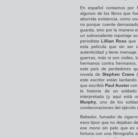
En español contamos por f
algunos de los libros que fu
aburrida existencia, como una
no porque cuente demasiadas
guarda, sino por la manera 
un sobresaliente reportaje s
periodista
Lillian Ross
que r
esta película que sin ser
autenticidad y tiene mensaje. 
guerras, más si son civiles, 
hermanos contra hermanos,
este país de perdedores q
novela de
Stephen Crane
(
este escritor están tardand
que escribió
Paul Auster
con 
la historia de un soldad
interpretada (y aquí está 
Murphy
, uno de los solda
condecoraciones del ejércit
Bebedor, fumador de cigarr
esos tipos que no dejaban de
ese mono sin pelo que es 
fortuna con una filmografía 