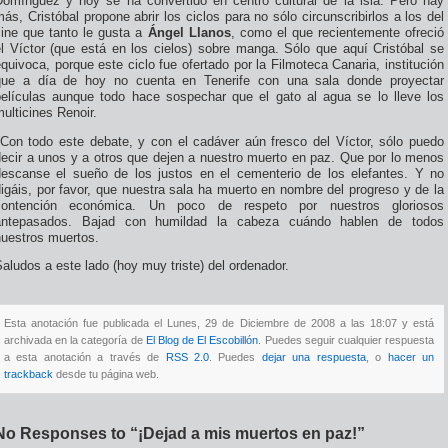
Domínguez y hoy se ha convertido en centro cultural de la isla. Pero hay
ás, Cristóbal propone abrir los ciclos para no sólo circunscribirlos a los del
cine que tanto le gusta a
Ángel Llanos
, como el que recientemente ofreció
el Víctor (que está en los cielos) sobre manga. Sólo que aquí Cristóbal se
quivoca, porque este ciclo fue ofertado por la Filmoteca Canaria, institución
que a día de hoy no cuenta en Tenerife con una sala donde proyectar
películas aunque todo hace sospechar que el gato al agua se lo lleve los
ulticines Renoir.
Con todo este debate, y con el cadáver aún fresco del Víctor, sólo puedo
decir a unos y a otros que dejen a nuestro muerto en paz. Que por lo menos
descanse el sueño de los justos en el cementerio de los elefantes. Y no
igáis, por favor, que nuestra sala ha muerto en nombre del progreso y de la
contención económica. Un poco de respeto por nuestros gloriosos
antepasados. Bajad con humildad la cabeza cuándo hablen de todos
nuestros muertos.
aludos a este lado (hoy muy triste) del ordenador.
Esta anotación fue publicada el Lunes, 29 de Diciembre de 2008 a las 18:07 y está
archivada en la categoría de
El Blog de El Escobillón
. Puedes seguir cualquier respuesta
a esta anotación a través de
RSS 2.0
. Puedes
dejar una respuesta
, o
hacer un
trackback
desde tu página web.
No Responses to “¡Dejad a mis muertos en paz!”