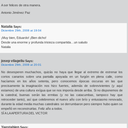
A ser felices de otra manera.
Antonio Jiménez Paz
Natalia
Says:
Diciembre 29th, 2008 at 19:04
¡Muy bien, Eduardo! ¡Bien dicho!
Desde una enorme y profunda tristeza compartida…un saludo
Natalia
josep vilageliu
Says:
Diciembre 29th, 2008 at 20:01
No desesperen muchachos, quizás no haya que llegar al extremo de estrenar los
cortos canarios sobre una pantalla apoyada en un furgón en plena calle, como
hacíamos en los años setenta, pero conocemos épocas oscuras en las que
precisamente la imaginación nos hizo fuertes, además de sobrevivientes (y aquí
estamos) de una cultura exígua que se nos imponía desde arriba. Si no disponemos de
la catedral, buenas serán las ermitas (y no las catacumbas, tampoco hay que
retroceder tanto), así que celebremos el nuevo año con brío y entusiasmo renovado,
durante la edad media muchas catedrales se derrumbaron pero siempre hubo quien se
empeñó en reconstruirlas. Feliz año a todos.
SÍ A LA APERTURA DEL VICTOR
Yaestabien
Says: