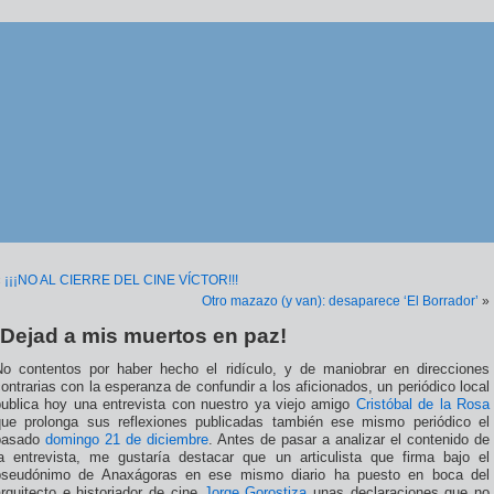
«
¡¡¡NO AL CIERRE DEL CINE VÍCTOR!!!
Otro mazazo (y van): desaparece ‘El Borrador’
»
¡Dejad a mis muertos en paz!
No contentos por haber hecho el ridículo, y de maniobrar en direcciones
ontrarias con la esperanza de confundir a los aficionados, un periódico local
publica hoy una entrevista con nuestro ya viejo amigo
Cristóbal de la Rosa
que prolonga sus reflexiones publicadas también ese mismo periódico el
pasado
domingo 21 de diciembre
. Antes de pasar a analizar el contenido de
la entrevista, me gustaría destacar que un articulista que firma bajo el
pseudónimo de Anaxágoras en ese mismo diario ha puesto en boca del
rquitecto e historiador de cine
Jorge Gorostiza
unas declaraciones que no