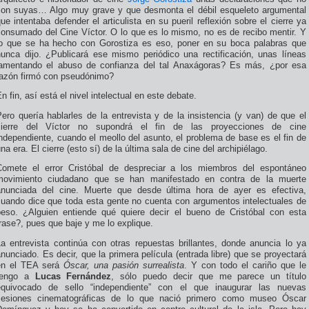
son suyas… Algo muy grave y que desmonta el débil esqueleto argumental
ue intentaba defender el articulista en su pueril reflexión sobre el cierre ya
consumado del Cine Víctor. O lo que es lo mismo, no es de recibo mentir. Y
lo que se ha hecho con Gorostiza es eso, poner en su boca palabras que
nunca dijo. ¿Publicará ese mismo periódico una rectificación, unas líneas
lamentando el abuso de confianza del tal Anaxágoras? Es más, ¿por esa
razón firmó con pseudónimo?
n fin, así está el nivel intelectual en este debate.
ero quería hablarles de la entrevista y de la insistencia (y van) de que el
cierre del Víctor no supondrá el fin de las proyecciones de cine
ndependiente, cuando el meollo del asunto, el problema de base es el fin de
na era. El cierre (esto sí) de la última sala de cine del archipiélago.
Comete el error Cristóbal de despreciar a los miembros del espontáneo
movimiento ciudadano que se han manifestado en contra de la muerte
anunciada del cine. Muerte que desde última hora de ayer es efectiva,
cuando dice que toda esta gente no cuenta con argumentos intelectuales de
peso. ¿Alguien entiende qué quiere decir el bueno de Cristóbal con esta
rase?, pues que baje y me lo explique.
La entrevista continúa con otras repuestas brillantes, donde anuncia lo ya
nunciado. Es decir, que la primera película (entrada libre) que se proyectará
en el TEA será
Óscar, una pasión surrealista
. Y con todo el cariño que le
tengo a
Lucas Fernández
, sólo puedo decir que me parece un título
equivocado de sello “independiente” con el que inaugurar las nuevas
sesiones cinematográficas de lo que nació primero como museo Óscar