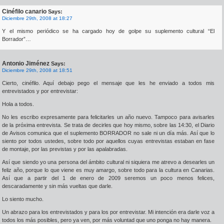
Cinéfilo canario
Says:
Diciembre 29th, 2008 at 18:27
Y el mismo periódico se ha cargado hoy de golpe su suplemento cultural “El
Borrador”…
Antonio Jiménez
Says:
Diciembre 29th, 2008 at 18:51
Cierto, cinéfilo. Aquí debajo pego el mensaje que les he enviado a todos mis
entrevistados y por entrevistar:
Hola a todos.
No les escribo expresamente para felicitarles un año nuevo. Tampoco para avisarles
de la próxima entrevista. Se trata de decirles que hoy mismo, sobre las 14:30, el Diario
de Avisos comunica que el suplemento BORRADOR no sale ni un día más. Así que lo
siento por todos ustedes, sobre todo por aquellos cuyas entrevistas estaban en fase
de montaje, por las previstas y por las apalabradas.
Así que siendo yo una persona del ámbito cultural ni siquiera me atrevo a desearles un
feliz año, porque lo que viene es muy amargo, sobre todo para la cultura en Canarias.
Así que a partir del 1 de enero de 2009 seremos un poco menos felices,
descaradamente y sin más vueltas que darle.
Lo siento mucho.
Un abrazo para los entrevistados y para los por entrevistar. Mi intención era darle voz a
todos los más posibles, pero ya ven, por más voluntad que uno ponga no hay manera.