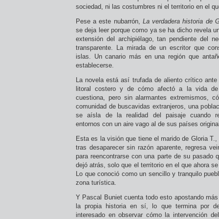
sociedad, ni las costumbres ni el territorio en el q
Pese a este nubarrón,
La verdadera historia de G
se deja leer porque como ya se ha dicho revela una
extensión del archipiélago, tan pendiente del ne
transparente. La mirada de un escritor que con
islas. Un canario más en una región que antañ
establecerse.
La novela está así trufada de aliento crítico ante
litoral costero y de cómo afectó a la vida d
cuestiona, pero sin alarmantes extremismos, 
comunidad de buscavidas extranjeros, una poblac
se aísla de la realidad del paisaje cuando re
entornos con un aire vago al de sus países origina
Esta es la visión que tiene el marido de Gloria T
tras desaparecer sin razón aparente, regresa vei
para reencontrarse con una parte de su pasado q
dejó atrás, solo que el territorio en el que ahora
Lo que conoció como un sencillo y tranquilo pueb
zona turística.
Y Pascal Buniet cuenta todo esto apostando más 
la propia historia en sí, lo que termina por d
interesado en observar cómo la intervención de