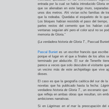
entrada por la cual se había introducido Gloria 
que se alienaban en este largo muro, separadas
unos dos metros. Ahí vivían ocho familias de tra
que la rodeaba. Quedaba el esqueleto de lo que
Los bloques habían resistido el paso del tiempo,
partes restos del cemento que los habían cub
ventanas seguían ahí pero el color azul no se po
memoria de Gloria.”
(
La verdadera historia de Gloria T
., Pascual Buniet
Pascal Buniet
es un escritor francés que escrib
porque el lugar en el que a finales de los años se
terminado por abducirle. El sur de Tenerife ti
parece a veces que solo descubre el visitante que
un vecino más de este archipiélago que vive a
dioses.
El caso es que la geografía caótica del sur de la 
novelas que ha publicado hasta la fecha:
Lágri
verdadera historia de Gloria T
., un escenario que 
que refleja en ambas obras que resultan, sin emb
ambiciones narrativas.
Si en
Lágrimas en el mar
la preocupación del e