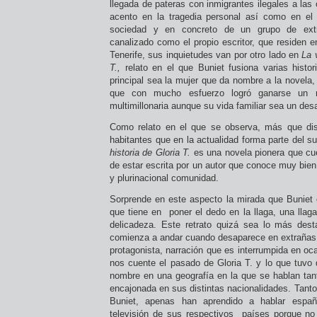
llegada de pateras con inmigrantes ilegales a las 
acento en la tragedia personal así como en el
sociedad y en concreto de un grupo de extr
canalizado como el propio escritor, que residen en
Tenerife, sus inquietudes van por otro lado en
La 
T.,
relato en el que Buniet fusiona varias histo
principal sea la mujer que da nombre a la novela,
que con mucho esfuerzo logró ganarse un 
multimillonaria aunque su vida familiar sea un des
Como relato en el que se observa, más que di
habitantes que en la actualidad forma parte del su
historia de Gloria T.
es una novela pionera que cu
de estar escrita por un autor que conoce muy bi
y plurinacional comunidad.
Sorprende en este aspecto la mirada que Buniet o
que tiene en poner el dedo en la llaga, una llag
delicadeza. Este retrato quizá sea lo más des
comienza a andar cuando desaparece en extrañas c
protagonista, narración que es interrumpida en oca
nos cuente el pasado de Gloria T. y lo que tuvo
nombre en una geografía en la que se hablan tan
encajonada en sus distintas nacionalidades. Tanto
Buniet, apenas han aprendido a hablar espa
televisión de sus respectivos países porque no l