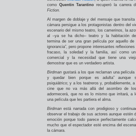
como
Quentin Tarantino
recuperó la carrera
Fiction
.
Al margen de doblaje y del mensaje que transita 
cámara persigue a los protagonistas dentro del vie
escenario del mismo teatro, los camerinos, la azo
al –ya se ha dicho– teatro y la habitación d
termina de ser una gran película por aquello de 
ignorancia”, pero propone interesantes reflexiones 
fracaso, la soledad y la familia, así como u
comercial y la necesidad que tiene una viej
demostrar que es un verdadero artista.
Birdman
gustará a los que reclaman una película
y quedar bien porque es adulta” aunque 
psiquiátrico; y a los teatreros y, probablemente, 
cine que no va más allá del asombro de los
adormecerá, que no es lo mismo que irritará, a
una película que les partiera el alma.
Birdman
está narrada con prodigioso y continuad
observar el trabajo de sus actores aunque estén 
emoción porque todo parece perfectamente calcul
mucho que el espectador esté encima del escenari
la cámara.