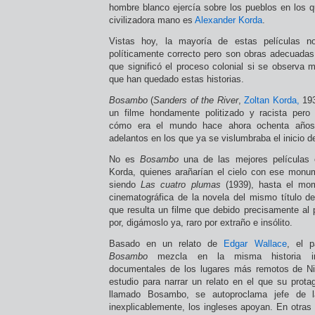
hombre blanco ejercía sobre los pueblos en los 
civilizadora mano es
Alexander Korda
.
Vistas hoy, la mayoría de estas películas 
políticamente correcto pero son obras adecuadas p
que significó el proceso colonial si se observa 
que han quedado estas historias.
Bosambo
(
Sanders of the River
,
Zoltan Korda,
193
un filme hondamente politizado y racista pero
cómo era el mundo hace ahora ochenta años
adelantos en los que ya se vislumbraba el inicio de
No es
Bosambo
una de las mejores películas
Korda, quienes arañarían el cielo con ese monu
siendo
Las cuatro plumas
(1939), hasta el mom
cinematográfica de la novela del mismo título d
que resulta un filme que debido precisamente al 
por, digámoslo ya, raro por extraño e insólito.
Basado en un relato de
Edgar Wallace
, el 
Bosambo
mezcla en la misma historia im
documentales de los lugares más remotos de Ni
estudio para narrar un relato en el que su prota
llamado Bosambo, se autoproclama jefe de l
inexplicablemente, los ingleses apoyan. En otras