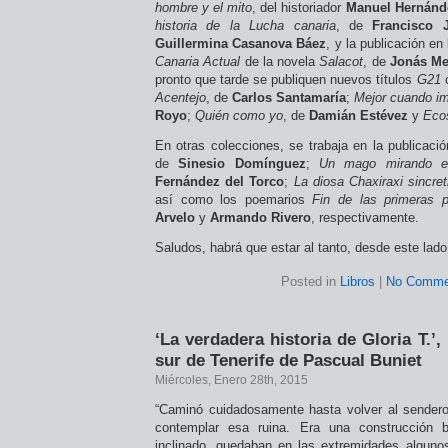
hombre y el mito
, del historiador
Manuel Hernánd
historia de la Lucha canaria
, de
Francisco 
Guillermina Casanova Báez
, y la publicación en
Canaria Actual
de la novela
Salacot
, de
Jonás M
pronto que tarde se publiquen nuevos títulos
G21
Acentejo
, de
Carlos Santamaría
;
Mejor cuando i
Royo
;
Quién como yo
, de
Damián Estévez
y
Eco
En otras colecciones, se trabaja en la publicaci
de
Sinesio Domínguez
;
Un mago mirando el
Fernández del Torco
;
La diosa Chaxiraxi sincre
así como los poemarios
Fin de las primeras 
Arvelo
y
Armando Rivero
, respectivamente.
Saludos, habrá que estar al tanto, desde este lado
Posted in
Libros
|
No Comme
‘La verdadera historia de Gloria T.’,
sur de Tenerife de Pascual Buniet
Miércoles, Enero 28th, 2015
“Caminó cuidadosamente hasta volver al sender
contemplar esa ruina. Era una construcción 
inclinado, quedaban en las extremidades algunos