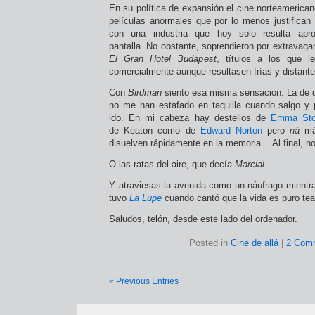
En su política de expansión el cine norteamerican
películas anormales que por lo menos justifican e
con una industria que hoy solo resulta apr
pantalla. No obstante, soprendieron por extravaga
El Gran Hotel Budapest
, títulos a los que 
comercialmente aunque resultasen frías y distante
Con
Birdman
siento esa misma sensación. La de 
no me han estafado en taquilla cuando salgo y 
ido. En mi cabeza hay destellos de
Emma St
de Keaton como de
Edward Norton
pero
ná
má
disuelven rápidamente en la memoria… Al final, 
O las ratas del aire, que decía
Marcial
.
Y atraviesas la avenida como un náufrago mientr
tuvo
La Lupe
cuando cantó que la vida es puro tea
Saludos, telón, desde este lado del ordenador.
Posted in
Cine de allá
|
2 Com
« Previous Entries