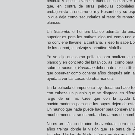
película y que sin venir a cuento se dejan ver
que, en contra de otras películas coloniale
protagonista la encarne el rey Bosambo y su esp
lo que deja como secundarios al resto de reparto
blancos.
En
Bosambo
el hombre blanco además de enca
superior es para los nativos algo así como una e
no conviene llevarle la contraria. Y eso lo sabe 
de los ochori, el salvaje y primitivo Mofolba.
Ya se dijo que como película para analizar el es
blanco y en concreto del británico, así como para 
sobre el racismo,
Bosambo
debería de ser un títu
que observar como ochenta años después aún lat
ayuda a ver las cosas de otra manera.
En la película el imponente rey Bosambo hace tod
con cabeza un pueblo que se disgrega en diferen
largo de un río. Cree que con la ayuda bri
nación moderna para que los suyos dejen de est
Un mundo que nada puede hacer para conservar s
mucho menos si se enfrenta a las armas del homb
No es un clásico del cine de aventuras pero sí un 
años treinta donde la visión que se tenía de 
Estados Unidos de Norteamérica no iba más al