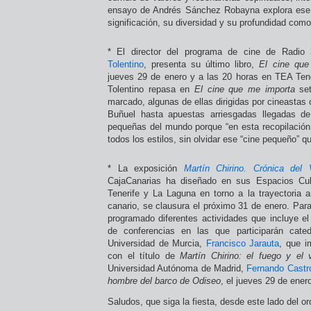
ensayo de Andrés Sánchez Robayna explora ese
significación, su diversidad y su profundidad com
* El director del programa de cine de Radi
Tolentino
, presenta su último libro,
El cine que
jueves 29 de enero y a las 20 horas en TEA Tene
Tolentino repasa en
El cine que me importa
set
marcado, algunas de ellas dirigidas por cineasta
Buñuel hasta apuestas arriesgadas llegadas d
pequeñas del mundo porque “en esta recopilación 
todos los estilos, sin olvidar ese “cine pequeño” q
* La exposición
Martín Chirino. Crónica del 
CajaCanarias ha diseñado en sus Espacios Cul
Tenerife y La Laguna en torno a la trayectoria art
canario, se clausura el próximo 31 de enero. Par
programado diferentes actividades que incluye el
de conferencias en las que participarán cated
Universidad de Murcia,
Francisco Jarauta
, que i
con el título de
Martín Chirino: el fuego y el 
Universidad Autónoma de Madrid,
Fernando Castr
hombre del barco de Odiseo
, el jueves 29 de ener
Saludos, que siga la fiesta, desde este lado del o