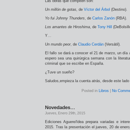
Las obras que compiten son:
Un millón de gotas,
de
Víctor del Árbol
(Destino).
Yo fui Johnny Thunders
, de
Carlos Zanón
(RBA).
Los amantes de Hiroshima
, de
Tony Hill
(DeBolsill
Y…
Un mundo peor
, de
Claudio Cerdán
(Versátil).
El fallo se dará a conocer el 21 de marzo, un día 
espero sea una quirúrgica semana con la literatu
criminal que se escribe en España.
¿Tuve un sueño?
Saludos,empieza la cuenta atrás, desde este lado 
Posted in
Libros
|
No Comme
Novedades…
Jueves, Enero 29th, 2015
Ediciones Aguere/Idea prepara variadas e inter
2015. Tras la presentación el jueves, 20 de ener