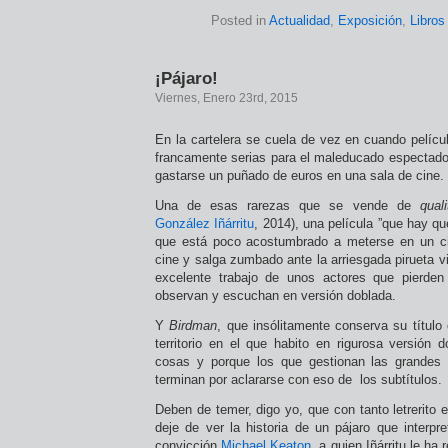
Posted in
Actualidad
,
Exposición
,
Libros
¡Pájaro!
Viernes, Enero 23rd, 2015
En la cartelera se cuela de vez en cuando pelícu
francamente serias para el maleducado espectador
gastarse un puñado de euros en una sala de cine.
Una de esas rarezas que se vende de
quali
González Iñárritu
, 2014), una película ”que hay qu
que está poco acostumbrado a meterse en un ci
cine y salga zumbado ante la arriesgada pirueta vi
excelente trabajo de unos actores que pierden
observan y escuchan en versión doblada.
Y
Birdman
, que insólitamente conserva su título 
territorio en el que habito en rigurosa versión 
cosas y porque los que gestionan las grandes
terminan por aclararse con eso de los subtítulos.
Deben de temer, digo yo, que con tanto letrerito el
deje de ver la historia de un pájaro que interp
convicción
Michael Keaton
, a quien Iñárritu le ha