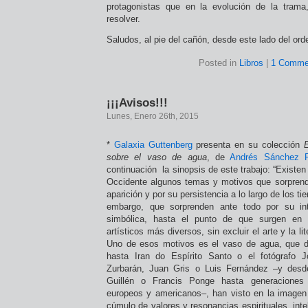
protagonistas que en la evolución de la trama,
resolver.
Saludos, al pie del cañón, desde este lado del ord
Posted in
Libros
|
1 Comme
¡¡¡Avisos!!!
Lunes, Enero 26th, 2015
*
Galaxia Guttenberg
presenta en su colección
sobre el vaso de agua
, de
Andrés Sánchez 
continuación la sinopsis de este trabajo: “Existen 
Occidente algunos temas y motivos que sorprend
aparición y por su persistencia a lo largo de los ti
embargo, que sorprenden ante todo por su in
simbólica, hasta el punto de que surgen en l
artísticos más diversos, sin excluir el arte y la li
Uno de esos motivos es el vaso de agua, que 
hasta Iran do Espírito Santo o el fotógrafo 
Zurbarán, Juan Gris o Luis Fernández –y desd
Guillén o Francis Ponge hasta generacione
europeos y americanos–, han visto en la imagen
cúmulo de valores y resonancias espirituales, inte