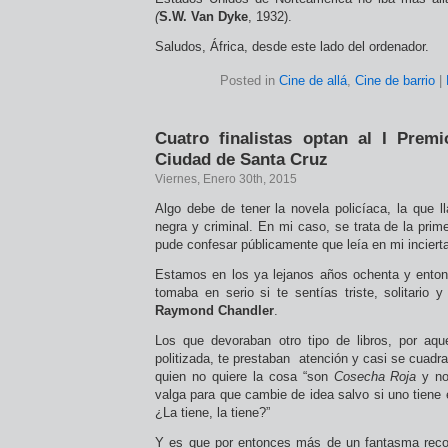
(
S.W. Van Dyke
, 1932).
Saludos, África, desde este lado del ordenador.
Posted in
Cine de allá
,
Cine de barrio
|
Cuatro finalistas optan al I Prem
Ciudad de Santa Cruz
Viernes, Enero 30th, 2015
Algo debe de tener la novela policíaca, la que 
negra y criminal. En mi caso, se trata de la prime
pude confesar públicamente que leía en mi inciert
Estamos en los ya lejanos años ochenta y enton
tomaba en serio si te sentías triste, solitario 
Raymond Chandler
.
Los que devoraban otro tipo de libros, por aqu
politizada, te prestaban atención y casi se cuad
quien no quiere la cosa “son
Cosecha Roja
y no
valga para que cambie de idea salvo si uno tien
¿La tiene, la tiene?”
Y es que por entonces más de un fantasma rec