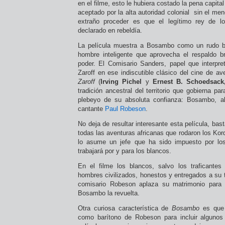
en el filme, esto le hubiera costado la pena capi
aceptado por la alta autoridad colonial sin el men
extraño proceder es que el legítimo rey de l
declarado en rebeldía.
La película muestra a Bosambo como un rudo b
hombre inteligente que aprovecha el respaldo br
poder. El Comisario Sanders, papel que interpr
Zaroff en ese indiscutible clásico del cine de a
Zaroff
(
Irving Pichel
y
Ernest B. Schoedsack
tradición ancestral del territorio que gobierna pa
plebeyo de su absoluta confianza: Bosambo, al 
cantante
Paul Robeson
.
No deja de resultar interesante esta película, ba
todas las aventuras africanas que rodaron los Ko
lo asume un jefe que ha sido impuesto por lo
trabajará por y para los blancos.
En el filme los blancos, salvo los traficante
hombres civilizados, honestos y entregados a su 
comisario Robeson aplaza su matrimonio para 
Bosambo la revuelta.
Otra curiosa característica de
Bosambo
es que 
como barítono de Robeson para incluir alguno