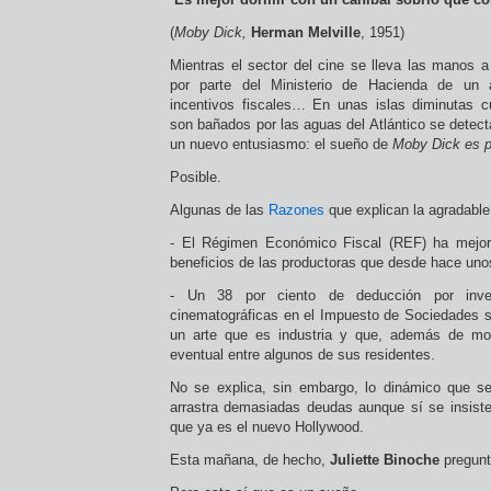
(
Moby Dick,
Herman Melville
, 1951)
Mientras el sector del cine se lleva las manos a
por parte del Ministerio de Hacienda de un 
incentivos fiscales… En unas islas diminutas c
son bañados por las aguas del Atlántico se detec
un nuevo entusiasmo: el sueño de
Moby Dick es p
Posible.
Algunas de las
Razones
que explican la agradabl
- El Régimen Económico Fiscal (REF) ha mejor
beneficios de las productoras que desde hace uno
- Un 38 por ciento de deducción por inver
cinematográficas en el Impuesto de Sociedades
un arte que es industria y que, además de move
eventual entre algunos de sus residentes.
No se explica, sin embargo, lo dinámico que s
arrastra demasiadas deudas aunque sí se insist
que ya es el nuevo Hollywood.
Esta mañana, de hecho,
Juliette Binoche
pregunt