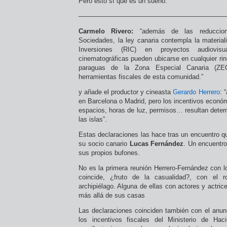
Pero esto sí que es un sueño.
——————————————————————
Carmelo Rivero
:
“además de las reduccio
Sociedades, la ley canaria contempla la material
Inversiones (RIC) en proyectos audiovis
cinematográficas pueden ubicarse en cualquier rinc
paraguas de la Zona Especial Canaria (ZE
herramientas fiscales de esta comunidad.”
y añade el productor y cineasta
Gerardo Herrero
: 
en Barcelona o Madrid, pero los incentivos económ
espacios, horas de luz, permisos… resultan determ
las islas”.
Estas declaraciones las hace tras un encuentro q
su socio canario
Lucas Fernández
. Un encuentro
sus propios bufones.
No es la primera reunión Herrero-Fernández con l
coincide, ¿fruto de la casualidad?, con el r
archipiélago. Alguna de ellas con actores y actri
más allá de sus casas
Las declaraciones coinciden también con el anunc
los incentivos fiscales del Ministerio de Ha