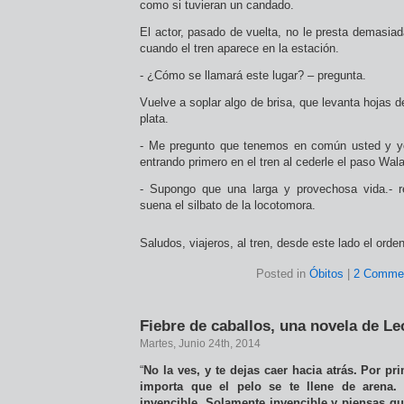
como si tuvieran un candado.
El actor, pasado de vuelta, no le presta demasia
cuando el tren aparece en la estación.
- ¿Cómo se llamará este lugar? – pregunta.
Vuelve a soplar algo de brisa, que levanta hojas d
plata.
- Me pregunto que tenemos en común usted y y
entrando primero en el tren al cederle el paso Wal
- Supongo que una larga y provechosa vida.- r
suena el silbato de la locotomora.
Saludos, viajeros, al tren, desde este lado el orde
Posted in
Óbitos
|
2 Comme
Fiebre de caballos, una novela de L
Martes, Junio 24th, 2014
“
No la ves, y te dejas caer hacia atrás. Por pr
importa que el pelo se te llene de arena.
invencible. Solamente invencible y piensas que