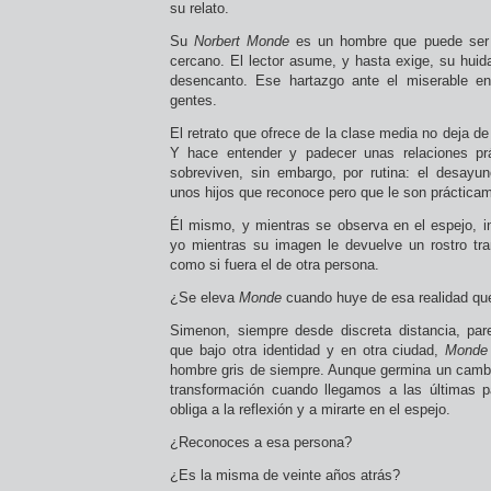
su relato.
Su
Norbert Monde
es un hombre que puede ser c
cercano. El lector asume, y hasta exige, su hui
desencanto. Ese hartazgo ante el miserable e
gentes.
El retrato que ofrece de la clase media no deja de
Y hace entender y padecer unas relaciones pr
sobreviven, sin embargo, por rutina: el desayun
unos hijos que reconoce pero que le son práctic
Él mismo, y mientras se observa en el espejo, in
yo mientras su imagen le devuelve un rostro tr
como si fuera el de otra persona.
¿Se eleva
Monde
cuando huye de esa realidad qu
Simenon, siempre desde discreta distancia, pare
que bajo otra identidad y en otra ciudad,
Mond
hombre gris de siempre. Aunque germina un cambi
transformación cuando llegamos a las últimas 
obliga a la reflexión y a mirarte en el espejo.
¿Reconoces a esa persona?
¿Es la misma de veinte años atrás?