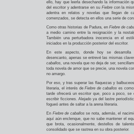
ello, hay que leerla desechando la información qu
del escritor y adentrarse en su
Fiebre
con la mism
adentra en relatos y novelas que llegan de c
comenzados, se detecta en ellos una serie de con
Como otras historias de Padura, en
Fiebre de caba
a medio camino entre la resignación y la nostal
También una perturbadora inocencia en el esti
iniciados en la producción posterior del escritor.
En este aspecto, donde hoy se desarrolla 
desencanto, apenas se entrevé las mismas clave
caballos,
una novela que no deja de ser, sencilla
toda novela de amor que se precie, una novela con i
no amargo.
Por eso, y tras superar las flaquezas y balbuceo
literaria, el interés de
Fiebre de caballos
es como 
tarde ofrecerá un escritor que, poco a poco, se
escribir ficciones. Alejado ya del lastre periodísti
fogueó antes de saltar a la arena literaria.
En
Fiebre de caballos
se nota, además, el nacimie
aquí aún enclenque, que no sabe mantener el equil
que brota, ocasionalmente, destellos de talent
consolidado que se rastrea en su obra posterior.