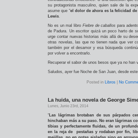
su protagonista masculino, quien sale de la exp
asume que “
el dolor de ahora es la felicidad d
Lewis
.
No es un mal libro
Fiebre de caballos
para adentra
de Padura. Un escritor quizá un poco harto de 
urge contar nuevas historias más allá de su dese
otras novelas, las que no tienen nada que ver 
también por el desamor y esa búsqueda continúa
por volver a encontrarlo.
Recuperar el sabor de unos besos que ya no han v
Saludos, ayer fue Noche de San Juan, desde este 
Posted in
Libros
|
No Comme
La huida, una novela de George Sim
Lunes, Junio 23rd, 2014
“
Las lágrimas brotaban de sus párpados ce
hinchaban más a su paso. No eran lágrimas corr
tibias y perfectamente fluidas, de un profun
en la reja de pestañas y rodaban por fin, lib
mejillas, no en gotas aisladas sino en arroy