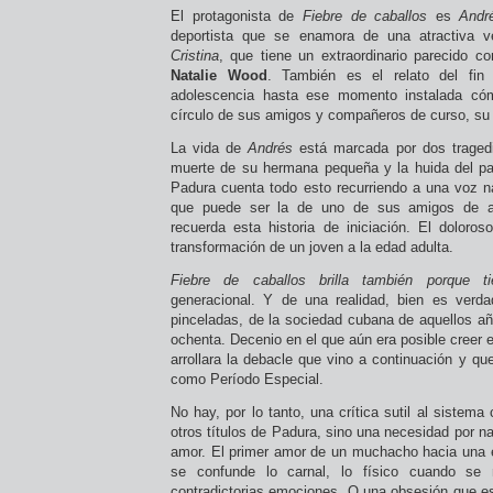
El protagonista de
Fiebre de caballos
es
Andr
deportista que se enamora de una atractiva v
Cristina
, que tiene un extraordinario parecido co
Natalie Wood
. También es el relato del fin
adolescencia hasta ese momento instalada c
círculo de sus amigos y compañeros de curso, su 
La vida de
Andrés
está marcada por dos tragedia
muerte de su hermana pequeña y la huida del pa
Padura cuenta todo esto recurriendo a una voz na
que puede ser la de uno de sus amigos de a
recuerda esta historia de iniciación. El doloro
transformación de un joven a la edad adulta.
Fiebre de caballos
brilla también porque 
generacional. Y de una realidad, bien es verd
pinceladas, de la sociedad cubana de aquellos añ
ochenta. Decenio en el que aún era posible creer e
arrollara la debacle que vino a continuación y q
como Período Especial.
No hay, por lo tanto, una crítica sutil al sistem
otros títulos de Padura, sino una necesidad por nar
amor. El primer amor de un muchacho hacia una 
se confunde lo carnal, lo físico cuando se
contradictorias emociones. O una obsesión que es