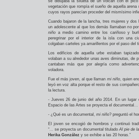
se dibujaba la silueta de un volcán con el pic
vegetación que rompía el sueño de aquella arena 
cuyos rayos parecían proceder del mismísimo infi
Cuando bajaron de la lancha, tres mujeres y dos 
un adolescente al que los demás llamaban no po
niño
a medio camino entre los cariñoso y burl
peregrinar por el interior de la isla con una 
colgaban carteles ya amarillentos por el paso del 
Los edificios de aquella urbe estaban tapiza
volaban a su alrededor unas aves diminutas, de pl
cantaban más que por alegría como advertenci
voladora.
Fue el más joven, al que llaman
mi niño
, quien en
leyó en voz alta porque el resto de sus compañero
la lectura.
- Jueves 26 de junio del año 2014. En un lugar
Espacio de las Artes se proyecta el documental…
- ¿Qué es un documental,
mi niño
? preguntó el ho
El joven se encogió de hombros y continuó trad
“… se proyecta un documental titulado
Al pie de 
Herika González
y se exhibe a las 20 horas.”