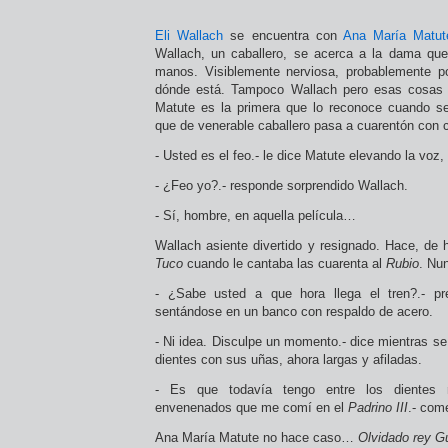
Eli Wallach
se encuentra con
Ana María Matu
Wallach, un caballero, se acerca a la dama qu
manos. Visiblemente nerviosa, probablemente 
dónde está. Tampoco Wallach pero esas cosas 
Matute es la primera que lo reconoce cuando se
que de venerable caballero pasa a cuarentón con 
- Usted es el feo.- le dice Matute elevando la voz,
- ¿Feo yo?.- responde sorprendido Wallach.
- Sí, hombre, en aquella película…
Wallach asiente divertido y resignado. Hace, d
Tuco
cuando le cantaba las cuarenta al
Rubio
. Nu
- ¿Sabe usted a que hora llega el tren?.- p
sentándose en un banco con respaldo de acero.
- Ni idea. Disculpe un momento.- dice mientras se 
dientes con sus uñas, ahora largas y afiladas.
- Es que todavía tengo entre los dientes r
envenenados que me comí en el
Padrino III
.- com
Ana María Matute no hace caso…
Olvidado rey G