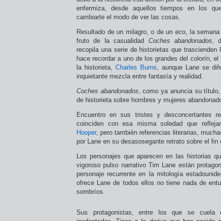
enfermiza, desde aquellos tiempos en los qu
cambiarte el modo de ver las cosas.
Resultado de un milagro, o de un eco, la seman
fruto de la casualidad
Coches abandonados
, 
recopila una serie de historietas que trascienden 
hace recordar a uno de los grandes del colorín, el 
la historieta,
Charles Burns
, aunque Lane se dife
inquietante mezcla entre fantasía y realidad.
Coches abandonados
, como ya anuncia su título,
de historieta sobre hombres y mujeres abandonad
Encuentro en sus tristes y desconcertantes r
coinciden con esa misma soledad que reflej
Hooper
, pero también referencias literarias, much
por Lane en su desasosegante retrato sobre el fin
Los personajes que aparecen en las historias q
vigoroso pulso narrativo Tim Lane están protago
personaje recurrente en la mitología estadouni
ofrece Lane de todos ellos no tiene nada de entus
sombríos.
Sus protagonistas, entre los que se cuela 