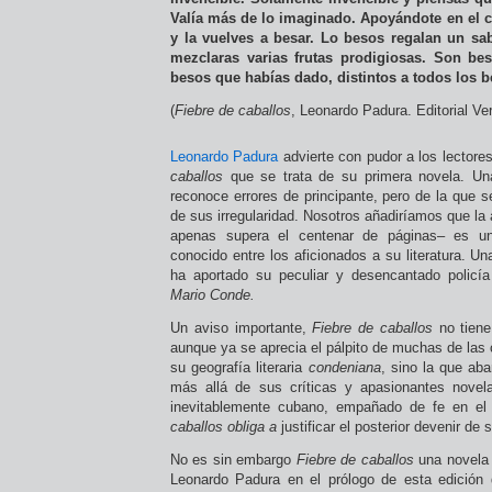
Valía más de lo imaginado. Apoyándote en el co
y la vuelves a besar. Lo besos regalan un sa
mezclaras varias frutas prodigiosas. Son bes
besos que habías dado, distintos a todos los 
(
Fiebre de caballos
, Leonardo Padura. Editorial V
Leonardo Padura
advierte con pudor a los lectore
caballos
que se trata de su primera novela. U
reconoce errores de principante, pero de la que s
de sus irregularidad. Nosotros añadiríamos que la 
apenas supera el centenar de páginas– es un
conocido entre los aficionados a su literatura. Un
ha aportado su peculiar y desencantado policía
Mario Conde.
Un aviso importante,
Fiebre de caballos
no tien
aunque ya se aprecia el pálpito de muchas de las
su geografía literaria
condeniana
, sino la que ab
más allá de sus críticas y apasionantes novela
inevitablemente cubano, empañado de fe en e
caballos
obliga a
justificar el posterior devenir de 
No es sin embargo
Fiebre de caballos
una novela 
Leonardo Padura en el prólogo de esta edición