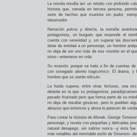
La novela resulta así un retrato con profundo cala
historia que, narrada en tercera persona, permi
serie de hechos que muestra sin pudor, siemp
observador.
Narración pulcra y directa, la extraña avent
protagonista, un burgués que responde al no
cuenta con serenidad y, sin superar las doscient
dotar de entidad a un personaje, un hombre antipá
no deja de ser uno más de ese montón en el q
otros– enterrarse en vida.
Su evasión, porque se trata a fin de cuentas de
con sosegado aliento tragicómico. El drama, y l
hombre que se siente ridículo.
La huida
supone, entre otras lecturas, una es
delante en la que su protagonista, paradójicamen
pasado frustrado pero que forma parte de su mito
no deja de resultar grisáceo, pero lo pueblan al
abrazos que entonces y ahora le parecen de verda
Para contar la historia de
Monde
, George Simenon
personaje, y revela con pequeñas y delicadas pin
natural desapego, sin salirse nunca –y ésta fue 
más notables del inimitable estilo de Simenon– del