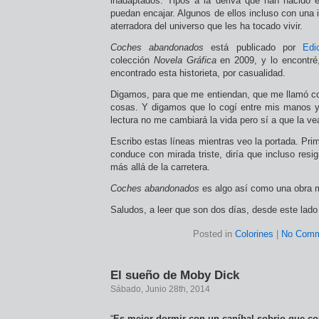
inadaptados. Tipos a la deriva que han nacido
puedan encajar. Algunos de ellos incluso con una
aterradora del universo que les ha tocado vivir.
Coches abandonados
está publicado por
Edic
colección
Novela Gráfica
en 2009, y lo encontr
encontrado esta historieta, por casualidad.
Digamos, para que me entiendan, que me llamó c
cosas. Y digamos que lo cogí entre mis manos y 
lectura no me cambiará la vida pero sí a que la ve
Escribo estas líneas mientras veo la portada. Pr
conduce con mirada triste, diría que incluso resi
más allá de la carretera.
Coches abandonados
es algo así como una obra 
Saludos, a leer que son dos días, desde este lado
Posted in
Colorines
|
No Comm
El sueño de Moby Dick
Sábado, Junio 28th, 2014
“
Es mejor dormir con un caníbal sobrio que co