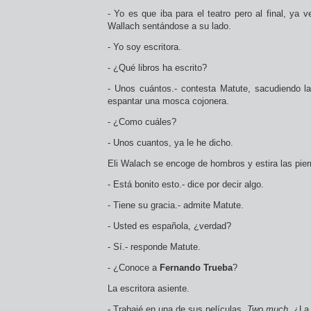
- Yo es que iba para el teatro pero al final, ya v
Wallach sentándose a su lado.
- Yo soy escritora.
- ¿Qué libros ha escrito?
- Unos cuántos.- contesta Matute, sacudiendo l
espantar una mosca cojonera.
- ¿Como cuáles?
- Unos cuantos, ya le he dicho.
Eli Walach se encoge de hombros y estira las pier
- Está bonito esto.- dice por decir algo.
- Tiene su gracia.- admite Matute.
- Usted es española, ¿verdad?
- Sí.- responde Matute.
- ¿Conoce a
Fernando Trueba
?
La escritora asiente.
- Trabajé en una de sus películas,
Two much
. ¿La