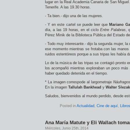
lugar en la Real Academia Canaria de San Miguel
Tenerife. A las 19.30 horas.
- Ta bien.- dijo una de las mujeres.
- Y en este cartel se puede leer que
Mariano G
día, a las 19 horas, en el ciclo
Entre Palabras
, 
Pérez Minik de la Biblioteca Pública del Estado d
- Todo muy interesante.- dijo la segunda mujer, la
ese momento mientras se frotaba con las manos la
ruidos estentóreos porque a sus tripas les había d
Lo de la música de las tripas se contagió pronto e
los acompañó mientras exploraban un poco más a
haber quedado detenida en el tiempo.
* La imagen correspode al largometraje
Náufrago
En la imagen
Tallulah Bankhead
y
Walter Slezak
Saludos, bienvenidos al mundo perdido, desde este
Posted in
Actualidad
,
Cine de aquí
,
Libro
Ana María Matute y Eli Wallach toman
Miércoles, Junio 25th, 2014