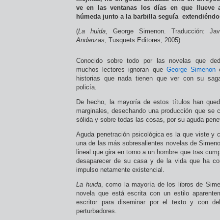
ve en las ventanas los días en que llueve 
húmeda junto a la barbilla seguía extendiénd
(
La huida
, George Simenon. Traducción: Jav
Andanzas
, Tusquets Editores, 2005)
Conocido sobre todo por las novelas que de
muchos lectores ignoran que
George Simenon
c
historias que nada tienen que ver con su saga
policía.
De hecho, la mayoría de estos títulos han queda
marginales, desechando una producción que se ca
sólida y sobre todas las cosas, por su aguda penet
Aguda penetración psicológica es la que viste y
una de las más sobresalientes novelas de Simeno
lineal que gira en torno a un hombre que tras cump
desaparecer de su casa y de la vida que ha co
impulso netamente existencial.
La huida
, como la mayoría de los libros de Sim
novela que está escrita con un estilo aparente
escritor para diseminar por el texto y con del
perturbadores.