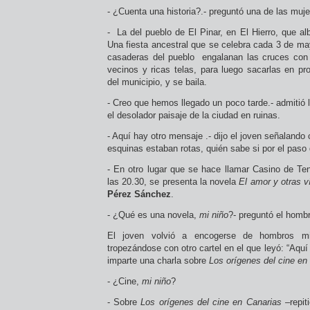
- ¿Cuenta una historia?.- preguntó una de las muje
- La del pueblo de El Pinar, en El Hierro, que al
Una fiesta ancestral que se celebra cada 3 de ma
casaderas del pueblo engalanan las cruces con 
vecinos y ricas telas, para luego sacarlas en pr
del municipio, y se baila.
- Creo que hemos llegado un poco tarde.- admitió
el desolador paisaje de la ciudad en ruinas.
- Aquí hay otro mensaje .- dijo el joven señalando
esquinas estaban rotas, quién sabe si por el paso 
- En otro lugar que se hace llamar Casino de Te
las 20.30, se presenta la novela
El amor y otras 
Pérez Sánchez
.
- ¿Qué es una novela,
mi niño
?- preguntó el homb
El joven volvió a encogerse de hombros mi
tropezándose con otro cartel en el que leyó: “Aqu
imparte una charla sobre
Los orígenes del cine en
- ¿Cine,
mi niño
?
- Sobre
Los orígenes del cine en Canarias
–repiti